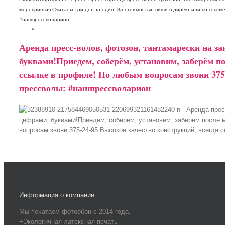
мероприятия Считаем три дня за один. За стоимостью пиши в директ или по ссылк
#нашпрессволарион
Аренда пресс-волов, фотозон, тантамарески на 
буквами!Приедем, соберём, установим, заберём п
ссылке в профиле! По любым вопросам звони 375
прессволы: #нашпрессволарион
Информация о компании
Мы печатаем фотообои с 2014 года.
+Экологичная латексная печать