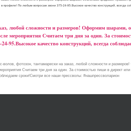
е в профиле! По любым вопросам звони 375-24-95.Высокое качество конструкций, всегда с
заказ, любой сложности и размеров! Оформим шарами,
осле мероприятия Считаем три дня за один. За стоимо
-24-95.Высокое качество конструкций, всегда соблюд