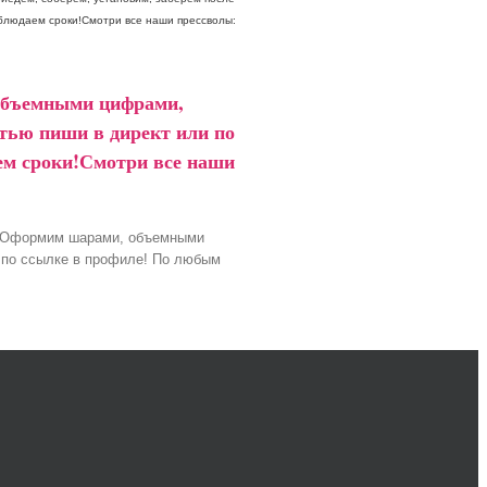
облюдаем сроки!Смотри все наши прессволы:
 объемными цифрами,
стью пиши в директ или по
аем сроки!Смотри все наши