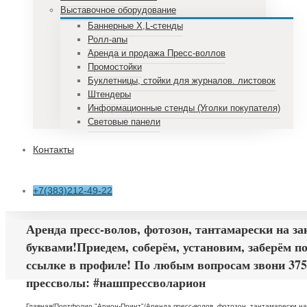
Выставочное оборудование
Баннерные X,L-стенды
Ролл-апы
Аренда и продажа Пресс-воллов
Промостойки
Буклетницы, стойки для журналов. листовок
Штендеры
Информационные стенды (Уголки покупателя)
Световые панели
Контакты
+7(383)212-49-22
Аренда пресс-волов, фотозон, тантамарески на 
буквами!Приедем, соберём, установим, заберём п
ссылке в профиле! По любым вопросам звони 375
прессволы: #нашпрессволарион
Главная
/
Портфолио "Арион-Принт"
/
Аренда пресс-волов, фотозон, тантамарески н