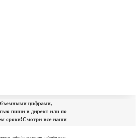
 объемными цифрами,
стью пиши в директ или по
аем сроки!Смотри все наши
иедем, соберём, установим, заберём после