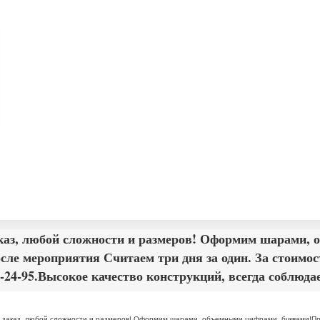
заказ, любой сложности и размеров! Оформим шарами,
осле мероприятия Считаем три дня за один. За стоимо
-24-95.Высокое качество конструкций, всегда соблюд
а заказ, любой сложности и размеров! Оформим шарами, объемными цифрами, буквами!Пр