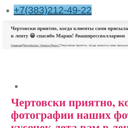
+7(383)212-49-22
Чертовски приятно, когда клиенты сами присыла
в ленту 😀 спасибо Мария! #нашпрессволларион
Главная
/
Портфолио "Арион-Принт"
/
Чертовски приятно, когда клиенты сами присыл
Чертовски приятно, к
фотографии наших фот
кусочек лета вам в ле